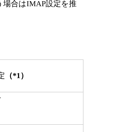
場合はIMAP設定を推
定
（*1）
ー