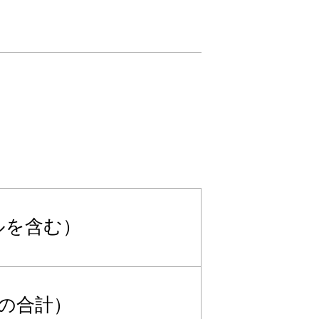
ルを含む）
ccの合計）