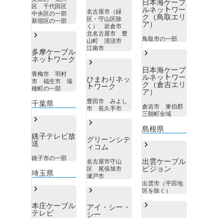
日本海ケーブ
区 千代田区
ルネットワー
名古屋市（緑
中央区の一部
ク（鳥取エリ
区・守山区除
新宿区の一部
ア）
く） 岩倉市
北名古屋市 豊
鳥取市の一部
山町 清須市
江南市
多摩ケーブル
ネットワーク
日本海ケーブ
青梅市 羽村
ルネットワー
ひまわりネッ
市 福生市 瑞
ク（倉吉エリ
トワーク
穂町の一部
ア）
豊田市 みよし
千葉県
倉吉市 東伯郡
市 長久手市
三朝町全域
島根県
銚子テレビ放
グリーンシテ
送
ィコム
銚子市の一部
出雲ケーブル
名古屋市守山
ビジョン
区 尾張旭市
埼玉県
瀬戸市
出雲市（平田地
区を除く）
本庄ケーブル
アイ・シー・
テレビ
シー