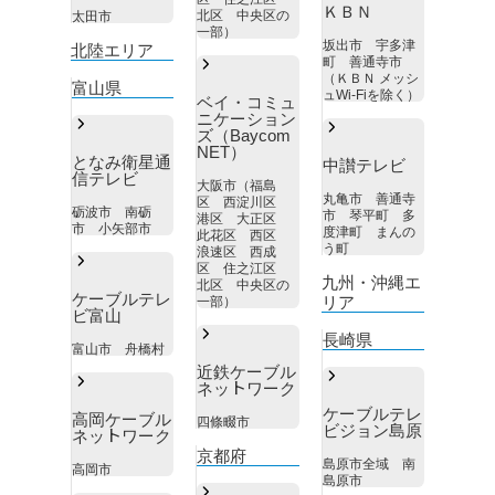
ＫＢＮ
北区 中央区の
太田市
一部）
坂出市 宇多津
北陸エリア
町 善通寺市
（ＫＢＮ メッシ
富山県
ュWi-Fiを除く）
ベイ・コミュ
ニケーション
ズ（Baycom
NET）
となみ衛星通
中讃テレビ
信テレビ
大阪市（福島
丸亀市 善通寺
区 西淀川区
砺波市 南砺
市 琴平町 多
港区 大正区
市 小矢部市
度津町 まんの
此花区 西区
う町
浪速区 西成
区 住之江区
九州・沖縄エ
北区 中央区の
ケーブルテレ
リア
一部）
ビ富山
長崎県
富山市 舟橋村
近鉄ケーブル
ネットワーク
ケーブルテレ
高岡ケーブル
四條畷市
ビジョン島原
ネットワーク
京都府
島原市全域 南
高岡市
島原市