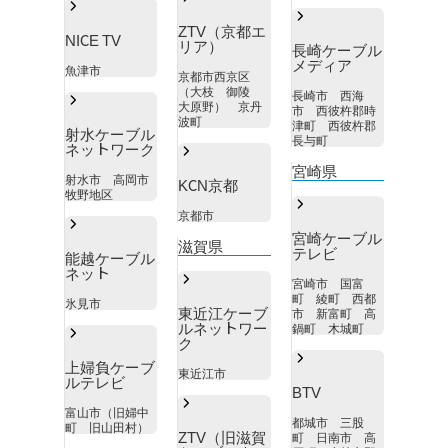
ZTV（京都エ
NICE TV
リア）
長崎ケーブル
メディア
魚津市
京都市西京区
（大枝 御陵
長崎市 西海
大原野） 京丹
市 西彼杵郡時
波町
津町 西彼杵郡
射水ケーブル
長与町
ネットワーク
宮崎県
射水市 高岡市
KCN京都
牧野地区
京都市
宮崎ケーブル
滋賀県
テレビ
能越ケーブル
ネット
宮崎市 国富
町 綾町 西都
氷見市
東近江ケーブ
市 新富町 高
ルネットワー
鍋町 木城町
ク
上婦負ケーブ
東近江市
ルテレビ
BTV
富山市（旧婦中
都城市 三股
町 旧山田村）
ZTV（旧滋賀
町 日南市 高