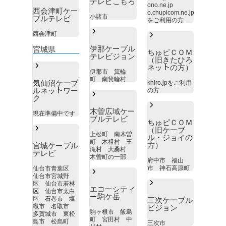
テレビこもろ
ono.ne.jp
西会津町ケー
o.chupicom.ne.jp
小諸市
ブルテレビ
をご利用の方
西会津町
伊那ケーブル
宮城県
ちゅピＣＯＭ
テレビジョン
（旧きたひろ
ネットの方）
伊那市 箕輪
町 南箕輪村
気仙沼ケーブ
khiro.jpをご利用
ルネットワー
の方
ク
木曽広域ケー
現在準備中です
ブルテレビ
ちゅピＣＯＭ
（旧ケーブ
上松町 南木曽
ル・ジョイの
町 木祖村 王
方）
宮城ケーブル
滝村 大桑村
テレビ
木曽町の一部
府中市 福山
市 神石高原町
仙台市青葉区
仙台市宮城野
区 仙台市若林
エコーシティ
区 仙台市太白
ー駒ケ岳
区 石巻市 塩
三次ケーブル
竈市 名取市
ビジョン
駒ヶ根市 飯島
多賀城市 東松
町 宮田村 中
島市 松島町
三次市