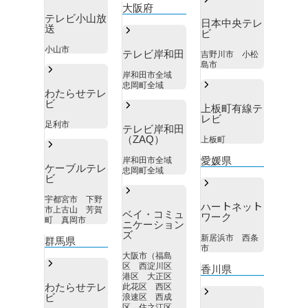
大阪府
テレビ小山放
日本中央テレ
送
ビ
小山市
テレビ岸和田
吉野川市 小松
島市
岸和田市全域
忠岡町全域
わたらせテレ
ビ
上板町有線テ
レビ
足利市
テレビ岸和田
（ZAQ）
上板町
愛媛県
岸和田市全域
ケーブルテレ
忠岡町全域
ビ
宇都宮市 下野
ハートネット
市上古山 芳賀
ベイ・コミュ
ワーク
町 真岡市
ニケーション
ズ
新居浜市 西条
群馬県
市
大阪市（福島
区 西淀川区
香川県
港区 大正区
わたらせテレ
此花区 西区
ビ
浪速区 西成
区 住之江区