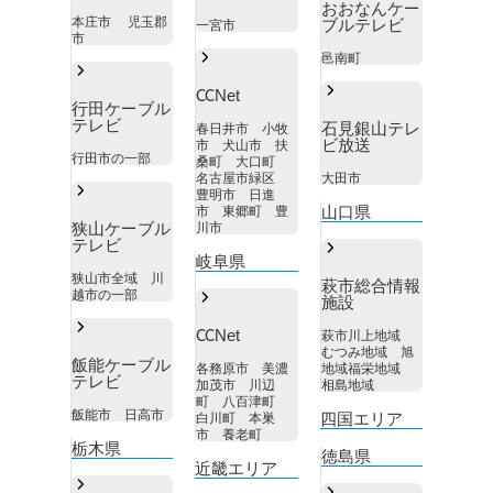
おおなんケー
本庄市 児玉郡
ブルテレビ
一宮市
市
邑南町
CCNet
行田ケーブル
テレビ
石見銀山テレ
春日井市 小牧
ビ放送
市 犬山市 扶
行田市の一部
桑町 大口町
名古屋市緑区
大田市
豊明市 日進
山口県
市 東郷町 豊
狭山ケーブル
川市
テレビ
岐阜県
狭山市全域 川
萩市総合情報
越市の一部
施設
CCNet
萩市川上地域
むつみ地域 旭
飯能ケーブル
各務原市 美濃
地域福栄地域
テレビ
加茂市 川辺
相島地域
町 八百津町
飯能市 日高市
四国エリア
白川町 本巣
市 養老町
栃木県
徳島県
近畿エリア