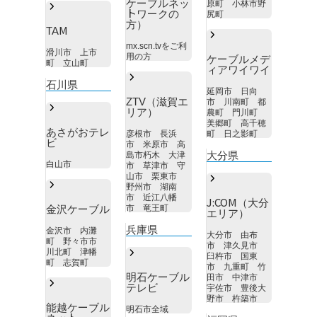
ケーブルネッ
原町 小林市野
トワークの
尻町
方）
TAM
mx.scn.tvをご利
滑川市 上市
用の方
ケーブルメデ
町 立山町
ィアワイワイ
石川県
延岡市 日向
ZTV（滋賀エ
市 川南町 都
リア）
農町 門川町
美郷町 高千穂
あさがおテレ
彦根市 長浜
町 日之影町
ビ
市 米原市 高
大分県
島市朽木 大津
白山市
市 草津市 守
山市 栗東市
野州市 湖南
市 近江八幡
J:COM（大分
金沢ケーブル
市 竜王町
エリア）
兵庫県
金沢市 内灘
大分市 由布
町 野々市市
市 津久見市
川北町 津幡
臼杵市 国東
町 志賀町
市 九重町 竹
明石ケーブル
田市 中津市
テレビ
宇佐市 豊後大
野市 杵築市
能越ケーブル
明石市全域