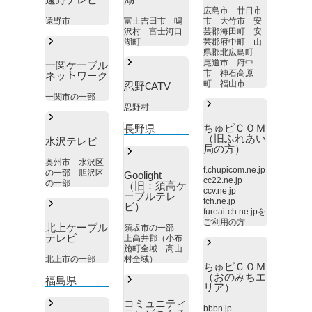
広島市 廿日市
遠野市
富士吉田市 鳴
市 大竹市 安
沢村 富士河口
芸郡海田町 安
湖町
芸郡府中町 山
県郡北広島町
尾道市 府中
一関ケーブル
市 神石高原
ネットワーク
町 福山市
忍野CATV
一関市の一部
忍野村
ちゅピＣＯＭ
長野県
（旧ふれあい
水沢テレビ
局の方）
奥州市 水沢区
f.chupicom.ne.jp
の一部 胆沢区
Goolight
cc22.ne.jp
の一部
（旧：須高ケ
ccv.ne.jp
ーブルテレ
fch.ne.jp
ビ）
fureai-ch.ne.jpを
ご利用の方
北上ケーブル
須坂市の一部
テレビ
上高井郡（小布
施町全域 高山
北上市の一部
村全域）
ちゅピＣＯＭ
（おのみちエ
福島県
リア）
コミュニティ
bbbn.jp