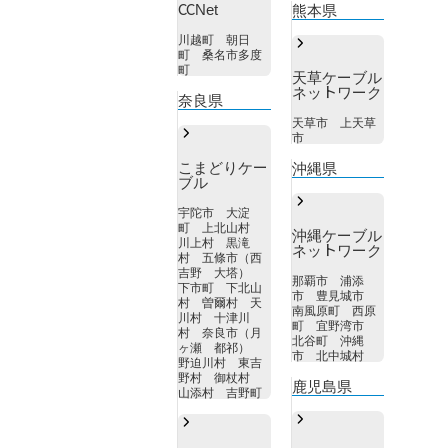
CCNet
熊本県
川越町 朝日
町 桑名市多度
町
天草ケーブル
ネットワーク
奈良県
天草市 上天草
市
こまどりケー
沖縄県
ブル
宇陀市 大淀
町 上北山村
沖縄ケーブル
川上村 黒滝
ネットワーク
村 五條市（西
吉野 大塔）
那覇市 浦添
下市町 下北山
市 豊見城市
村 曽爾村 天
南風原町 西原
川村 十津川
町 宜野湾市
村 奈良市（月
北谷町 沖縄
ヶ瀬 都祁）
市 北中城村
野迫川村 東吉
野村 御杖村
鹿児島県
山添村 吉野町