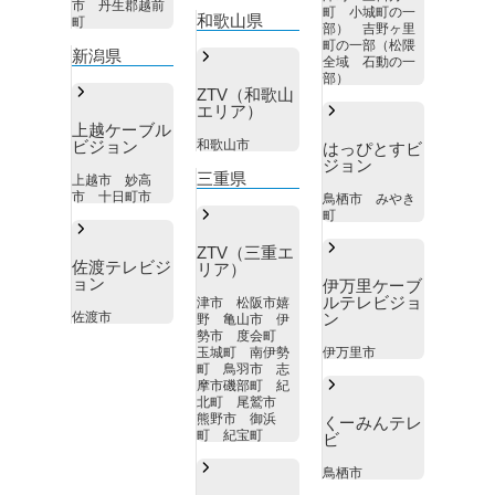
市 丹生郡越前
町 小城町の一
和歌山県
町
部） 吉野ヶ里
町の一部（松隈
新潟県
全域 石動の一
部）
ZTV（和歌山
エリア）
上越ケーブル
ビジョン
和歌山市
はっぴとすビ
ジョン
三重県
上越市 妙高
市 十日町市
鳥栖市 みやき
町
ZTV（三重エ
佐渡テレビジ
リア）
ョン
伊万里ケーブ
ルテレビジョ
津市 松阪市嬉
佐渡市
ン
野 亀山市 伊
勢市 度会町
玉城町 南伊勢
伊万里市
町 鳥羽市 志
摩市磯部町 紀
北町 尾鷲市
熊野市 御浜
くーみんテレ
町 紀宝町
ビ
鳥栖市