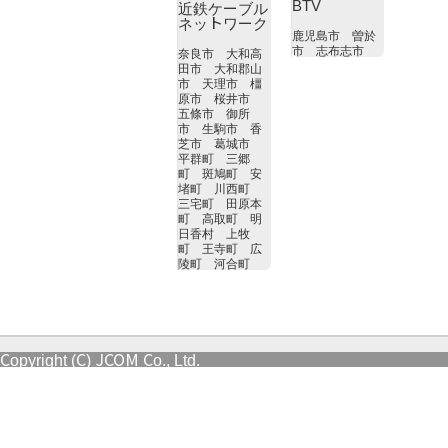
BTV
近鉄ケーブル
ネットワーク
鹿児島市 曽於
市 志布志市
奈良市 大和高
田市 大和郡山
市 天理市 橿
原市 桜井市
五條市 御所
市 生駒市 香
芝市 葛城市
平群町 三郷
町 斑鳩町 安
堵町 川西町
三宅町 田原本
町 高取町 明
日香村 上牧
町 王寺町 広
陵町 河合町
Copyright (C) JCOM Co., Ltd.