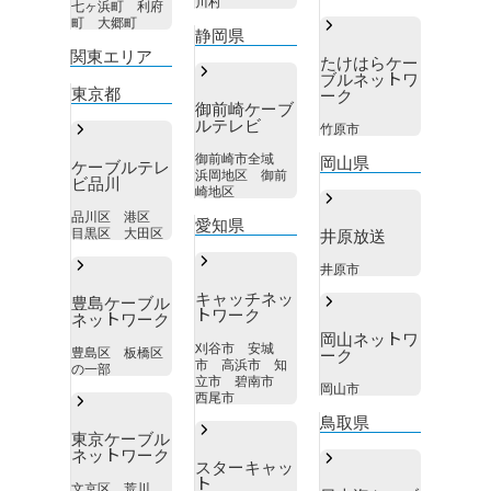
川村
七ヶ浜町 利府
町 大郷町
静岡県
関東エリア
たけはらケー
ブルネットワ
東京都
ーク
御前崎ケーブ
ルテレビ
竹原市
御前崎市全域
岡山県
ケーブルテレ
浜岡地区 御前
ビ品川
崎地区
品川区 港区
愛知県
目黒区 大田区
井原放送
井原市
キャッチネッ
豊島ケーブル
トワーク
ネットワーク
岡山ネットワ
刈谷市 安城
豊島区 板橋区
ーク
市 高浜市 知
の一部
立市 碧南市
岡山市
西尾市
鳥取県
東京ケーブル
ネットワーク
スターキャッ
ト
文京区 荒川