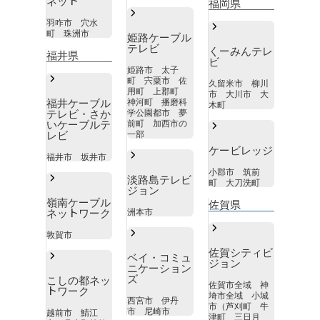
ネット
福岡県
羽咋市 穴水
町 珠洲市
姫路ケーブル
テレビ
くーみんテレ
福井県
ビ
姫路市 太子
町 宍粟市 佐
久留米市 柳川
用町 上郡町
市 大川市 大
福井ケーブル
神河町 播磨科
木町
テレビ・さか
学公園都市 夢
いケーブルテ
前町 加西市の
レビ
一部
ケービレッジ
福井市 坂井市
小郡市 筑前
淡路島テレビ
町 大刀洗町
ジョン
嶺南ケーブル
佐賀県
ネットワーク
洲本市
敦賀市
佐賀シティビ
ベイ・コミュ
ジョン
ニケーション
ズ
こしの都ネッ
佐賀市全域 神
トワーク
埼市全域 小城
西宮市 伊丹
市（芦刈町 牛
市 尼崎市
越前市 鯖江
津町 三日月