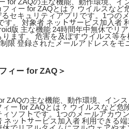
ィー for ZAQの主な機能、動作環境、
ィー for ZAQとは？ ウイルスな
守るセキュリティアプリです。1つの
す。 対象者 ネットサービス加入者 
ndroid版 主な機能 24時間年中無休で
ります。 危害を及ぼすウイルス等を
制限 登録されたメールアドレスをモ
ー for ZAQ＞
for ZAQの主な機能、動作環境、イン
ー for ZAQとは？ ウイルスなど
ィソフトです。1つのメールアカウン
 ネットサービス加入者 利用できる端
間年中無休でリアルタイムにマルウェアや