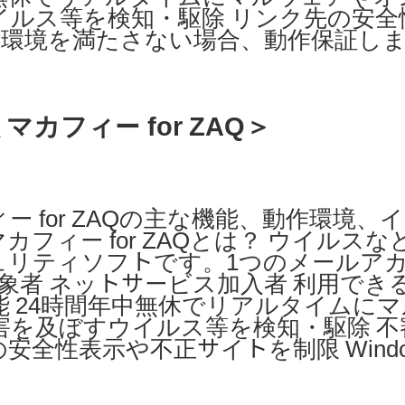
イルス等を検知・駆除 リンク先の安全
■動作環境を満たさない場合、動作保証し
マカフィー for ZAQ＞
ィー for ZAQの主な機能、動作環境
フィー for ZAQとは？ ウイルス
ュリティソフトです。1つのメールア
象者 ネットサービス加入者 利用できる
 主な機能 24時間年中無休でリアルタイム
害を及ぼすウイルス等を検知・駆除 不
安全性表示や不正サイトを制限 Wind