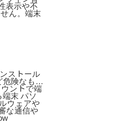
性表示や不
ません。端末
、インストール
など危険なもの
カウントで端
端末 パソ
にマルウェアや
審な通信や
ow