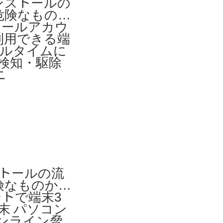
インストールの
ど危険なものか
メールアカウ
利用できる端
リアルタイムに
検知・駆除
ニ
ストールの流
危険なものから
トで端末3
末 パソコン
オンライン脅