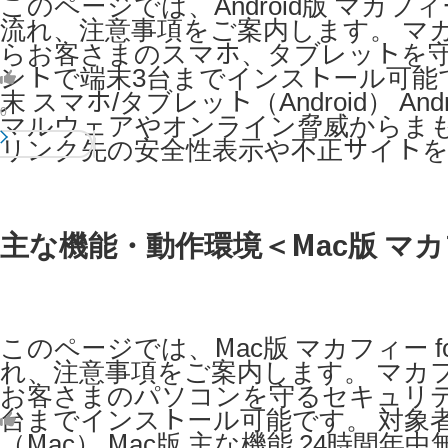
このページでは、Android版 マカフ
流れ、注意事項をご案内します。 マカフ
らお客さまのスマホ、タブレットを
ントで端末3台までインストール可能で
末 スマホ/タブレット（Android） A
0
マルウェアやオンライン脅威からまも
リンク先の安全性表示や不正サイトを
主な機能・動作環境＜Mac版 マカフィ
このページでは、Mac版 マカフィー 
れ、注意事項をご案内します。 マカフィ
お客さまのパソコンを守るセキュリテ
台までインストール可能です。 対象者
（Mac） Mac版 主な機能 24時