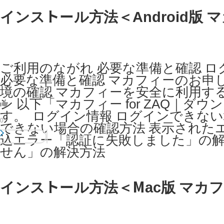
インストール方法＜Android版 マカ
ご利用のながれ 必要な準備と確認 ログ
必要な準備と確認 マカフィーのお申
境の確認 マカフィーを安全に利用する
ン 以下「マカフィー for ZAQ｜
す。 ​ ログイン情報 ログインでき
0
できない場合の確認方法 表示された
込エラー「認証に失敗しました」の解
せん」の解決方法
インストール方法＜Mac版 マカフィー