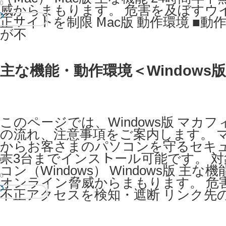
0
威からまもります。 危害を及ぼすウ
正サイトを制限 Mac版 動作環境 
が不
主な機能・動作環境＜Windows版 
このページでは、Windows版 マカフ
の流れ、注意事項をご案内します。 マカ
からお客さまのパソコンを守るセキ
末3台までインストール可能です。 対
コン（Windows） Windows版
0
オンライン脅威からまもります。 危
不正アクセスを検知・遮断 リンク先の