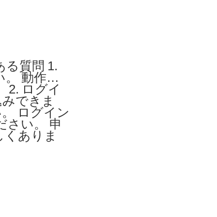
る質問 1.
。 動作環
2. ログイ
込みできま
。 ログイン
さい。 申
しくありま