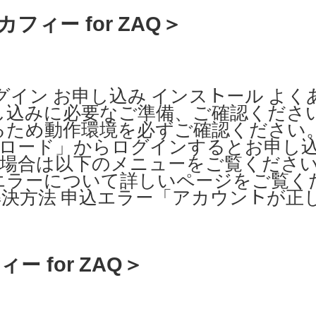
フィー for ZAQ＞
イン お申し込み インストール よくあ
し込みに必要なご準備、ご確認ください
ため動作環境を必ずご確認ください。 
ダウンロード」からログインするとお申し
ない場合は以下のメニューをご覧ください
エラーについて詳しいページをご覧くだ
決方法 申込エラー「アカウントが正
 for ZAQ＞