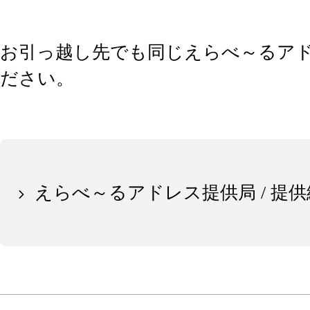
お引っ越し先でも同じえらべ～るア
ださい。
えらべ～るアドレス提供局 / 提