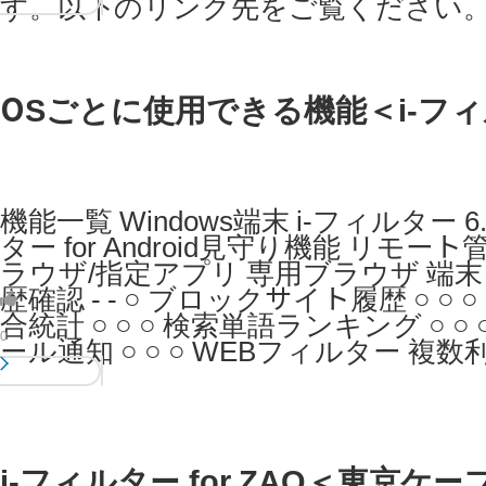
す。以下のリンク先をご覧ください
OSごとに使用できる機能＜i-フィルタ
機能一覧 Windows端末 i-フィルター 6.0
ター for Android見守り機能 リモート
ラウザ/指定アプリ 専用ブラウザ 端末ロ
歴確認 - - ○ ブロックサイト履歴 ○ 
合統計 ○ ○ ○ 検索単語ランキング ○ 
0
ール通知 ○ ○ ○ WEBフィルター 複数
i-フィルター for ZAQ＜東京