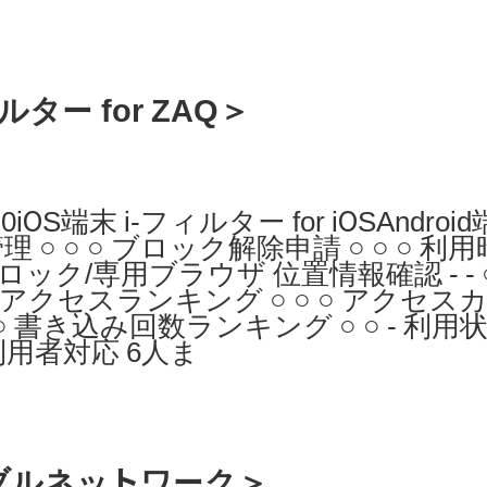
。
ー for ZAQ＞
iOS端末 i-フィルター for iOSAndroi
管理 ○ ○ ○ ブロック解除申請 ○ ○ ○ 利
ック/専用ブラウザ 位置情報確認 - - 
○ ○ アクセスランキング ○ ○ ○ アクセ
○ ○ 書き込み回数ランキング ○ ○ - 利
利用者対応 6人ま
ケーブルネットワーク＞