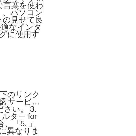
な言葉を使わ
く、パソコン
トの見せて良
快適なインタ
ングに使用す
 以下のリンク
確認 サービス
ださい。 3.
ター for
「5. 」
とに異なりま