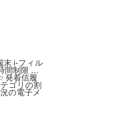
d端末 i-フィル
用時間制限 ブ
○ 発着信履
スカテゴリの割
用状況の電子メ