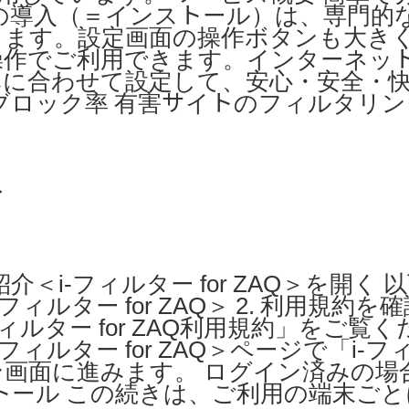
の導入（＝インストール）は、専門的
きます。設定画面の操作ボタンも大き
操作でご利用できます。インターネッ
みに合わせて設定して、安心・安全・
ブロック率 有害サイトのフィルタリ
＞
介＜i-フィルター for ZAQ＞を開く
ルター for ZAQ＞ 2. 利用規約を
-フィルター for ZAQ利用規約」をご覧く
ルター for ZAQ＞ページで「i-フィル
画面に進みます。 ログイン済みの場合、
トール この続きは、ご利用の端末ご