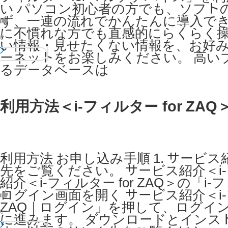
い パソコン初心者の方でも、ソフト
ず、一連の流れでかんたんに導入で
に不慣れな方でも直感的にらくらく
0
い情報・見せたくない情報を、お好
ーネットをお楽しみください。 高い
るデータベースは
利用方法＜i-フィルター for ZAQ
利用方法 お申し込み手順 1. サービス紹
先をご覧ください。 サービス紹介＜i-フィ
紹介＜i-フィルター for ZAQ＞の「i
ログイン画面を開く サービス紹介＜i-フィ
ZAQ｜ログイン」を押して、ログイン
0
に進みます。 ダウンロードとインス