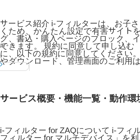
サービス紹介 i-フィルターは、お
くため、かんたん設定で有害サイト
グ、書込・購入ページのブロック、
できます。 規約に同意して申し込む 「i
に、以下の規約に同意してください。 
0
やダウンロード、管理画面のご利用
サービス概要・機能一覧・動作環境＜i
i-フィルター for ZAQについて i-
フィルター for マルチデバイス」