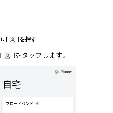
1. [
]を押す
[
]をタップします。