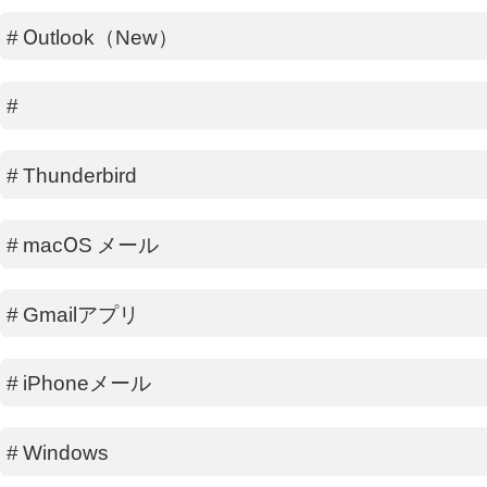
#
Outlook（New）
#
#
Thunderbird
#
macOS メール
#
Gmailアプリ
#
iPhoneメール
#
Windows