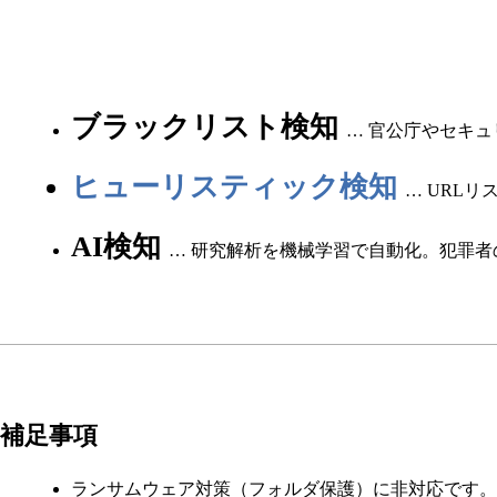
ブラックリスト検知
… 官公庁やセキ
ヒューリスティック検知
… URL
AI検知
… 研究解析を機械学習で自動化。犯罪
補足事項
ランサムウェア対策（フォルダ保護）に非対応です。